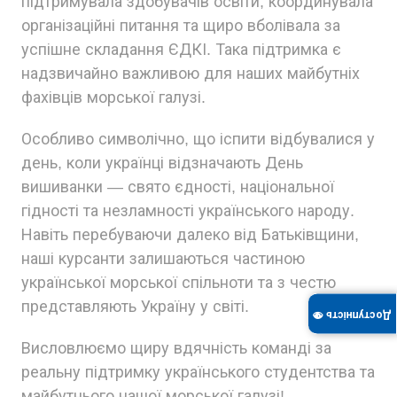
підтримувала здобувачів освіти, координувала
організаційні питання та щиро вболівала за
успішне складання ЄДКІ. Така підтримка є
надзвичайно важливою для наших майбутніх
фахівців морської галузі.
Особливо символічно, що іспити відбувалися у
день, коли українці відзначають День
вишиванки — свято єдності, національної
гідності та незламності українського народу.
Навіть перебуваючи далеко від Батьківщини,
наші курсанти залишаються частиною
української морської спільноти та з честю
представляють Україну у світі.
Доступність 👁
Висловлюємо щиру вдячність команді за
реальну підтримку українського студентства та
майбутнього нашої морської галузі!