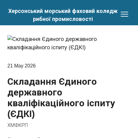
Херсонський морський фаховий коледж
рибної промисловості
21 May 2026
Складання Єдиного
державного
кваліфікаційного іспиту
(ЄДКІ)
ХМФКРП