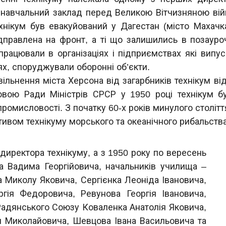
навчальний заклад перед Великою Вітчизняною війн
хнікум був евакуйований у Дагестан (місто Махачка
дправлена на фронт, а ті що залишились в позаур
 працювали в організаціях і підприємствах які вип
х, споруджували оборонні об’єкти.
вільнення міста Херсона від загарбників технікум ві
овою Ради Міністрів СРСР у 1950 році технікум б
промисловості. З початку 60-х років минулого столі
тивом технікуму морського та океанічного рибальства 
иректора технікуму, а з 1950 року по вересень
а Вадима Георгійовича, начальників училища –
а Миколу Яковича, Сергієнка Леоніда Івановича,
гія Федоровича, Ревунова Георгія Івановича,
Радянського Союзу Коваленка Анатолія Яковича,
я Миколайовича, Шевцова Івана Васильовича та