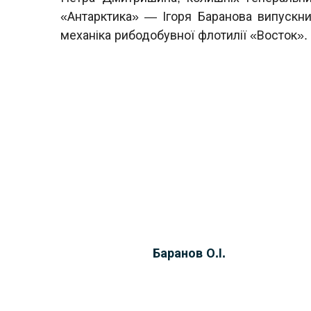
«Антарктика» — Ігоря Баранова випускни
механіка рибодобувної флотилії «Восток».
Баранов О.І.