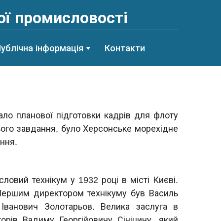
ої промисловості
ублічна інформація
Контакти
ло планової підготовки кадрів для флоту
ього завдання, було Херсонське морехідне
ння.
овий технікум у 1932 році в місті Києві.
Першим директором технікуму був Василь
Іванович Золотарьов. Велика заслуга в
рів Вадиму Георгійовичу Сініцину, який