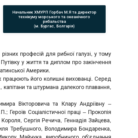
Начальник ХМУРП Горбач М.Я та директор
технікуму морського та океанічного
рибальства
(м. Бургас, Болгарія)
 різних професій для рибної галузі, у тому
. Путівку у життя та диплом про закінчення
 Латинської Америки.
ах працюють його колишні вихованці. Серед
зі, капітани та штурмана далекого плавання,
ира Вікторовича та Клару Андріївну –
П.; Героїв Соціалістичної праці – Прокопія
Короля, Сергія Речича, Геннадія Зайцева,
силя Требушного, Володимира Бондаренка,
Миколу Майчука, виробничого об’єднання