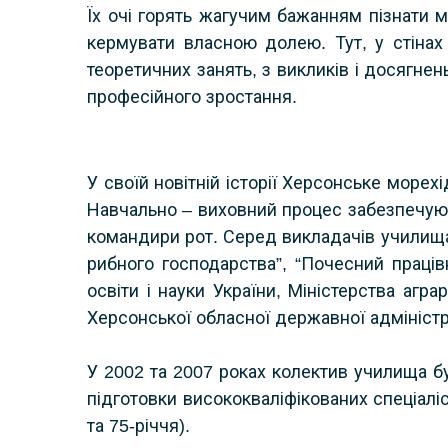
Їх очі горять жагучим бажанням пізнати м
кермувати власною долею. Тут, у стіна
теоретичних занять, з викликів і досягне
професійного зростання.
У своїй новітній історії Херсонське море
Навчально – виховний процес забезпечують
командири рот. Серед викладачів училища
рибного господарства”, “Почесний праців
освіти і науки України, Міністерства агр
Херсонської обласної державної адміністра
У 2002 та 2007 роках колектив училища б
підготовки висококваліфікованих спеціаліс
та 75-річчя).