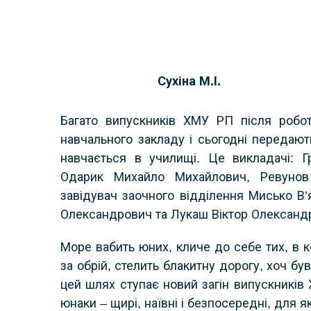
Сухіна М.І.
Багато випускників ХМУ РП після робот
навчального закладу і сьогодні передают
навчається в училищі. Це викладачі: 
Одарик Михайло Михайлович, Ревунов 
завідувач заочного відділення Мисько В’
Олександрович та Лукаш Віктор Олександ
Море вабить юних, кличе до себе тих, в к
за обрій, стелить блакитну дорогу, хоч бу
цей шлях ступає новий загін випускників 
юнаки – щирі, наївні і безпосередні, для як