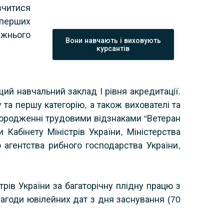
вчитися
 перших
вжнього
Вони навчають і виховують
курсантів
ий навчальний заклад І рівня акредитації.
та першу категорію, а також вихователі та
городженні трудовими відзнаками “Ветеран
Кабінету Міністрів України, Міністерства
о агентства рибного господарства України,
ів України за багаторічну плідну працю з
 нагоди ювілейних дат з дня заснування (70