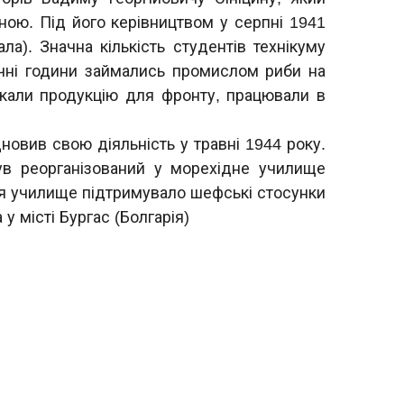
ою. Під його керівництвом у серпні 1941
ла). Значна кількість студентів технікуму
очні години займались промислом риби на
ускали продукцію для фронту, працювали в
дновив свою діяльність у травні 1944 року.
ув реорганізований у морехідне училище
ття училище підтримувало шефські стосунки
у місті Бургас (Болгарія)