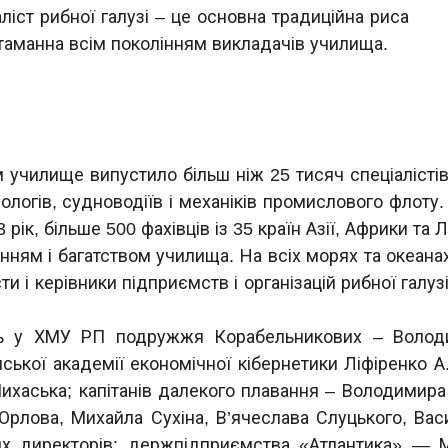
ліст рибної галузі – це основна традиційна риса
таманна всім поколінням викладачів училища.
м училище випустило більш ніж 25 тисяч спеціалістів
хтіологів, судноводіїв і механіків промислового флоту
рік, більше 500 фахівців із 35 країн Азії, Африки та
нням і багатством училища. На всіх морях та океан
істи і керівники підприємств і організацій рибної галу
ь у ХМУ РП подружжя Корабельникових – Володим
ької академії економічної кібернетики Ліфіренко А.
ихаська; капітанів далекого плавання – Володимира 
Орлова, Михайла Сухіна, В’ячеслава Слуцького, Ва
х директорів: держпідприємства «Атлантика» — 