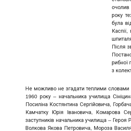
очолив 
року те
була ві
Каспії,
шпиталя
Після з
Постан
рибної 
з колек
Не можливо не згадати теплими словами д
1960 року – начальника училища Сініцин
Посиліна Костянтина Сергійовича, Горбач
Камчатку Юрія Івановича, Комарова Сер
заступників начальника училища – Героя 
Волкова Якова Петровича, Мороза Васил