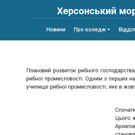
Херсонський мор
Новини
Про коледж
Відді
Плановий розвиток рибного господарства
рибної промисловості. Одним з перших на
училище рибної промисловості, яке в жовт
Спочатк
Цього 
Архипо
станов