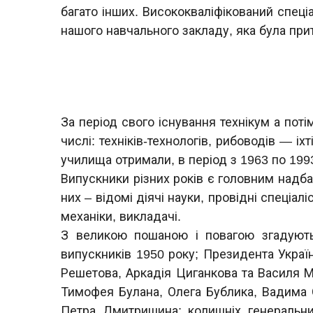
багато інших. Висококваліфікований спеціа
нашого навчального закладу, яка була при
За період свого існування технікум а поті
числі: техніків-технологів, рибоводів — і
училища отримали, в період з 1963 по 1993 
Випускники різних років є головним надба
них – відомі діячі науки, провідні спеціал
механіки, викладачі.
З великою пошаною і повагою згадуют
випускників 1950 року; Президента Українс
Решетова, Аркадія Циганкова та Василя М
Тимофея Булана, Олега Бублика, Вадима 
Петра Дмитришина; колишніх генеральни