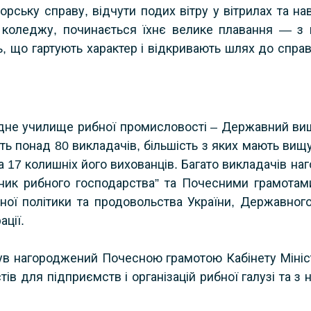
орську справу, відчути подих вітру у вітрилах та на
х коледжу, починається їхнє велике плавання — з
нь, що гартують характер і відкривають шлях до спра
хідне училище рибної промисловості – Державний вищ
 понад 80 викладачів, більшість з яких мають вищу 
 17 колишніх його вихованців. Багато викладачів на
ник рибного господарства” та Почесними грамотами 
арної політики та продовольства України, Державног
ції.
ув нагороджений Почесною грамотою Кабінету Міністр
тів для підприємств і організацій рибної галузі та з