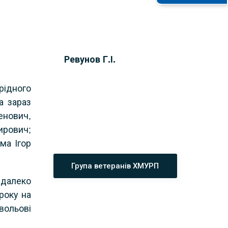
Ревунов Г.І.
рідного
а зараз
енович,
ирович;
ма Ігор
Група ветеранів ХМУРП
 далеко
 року на
вольові