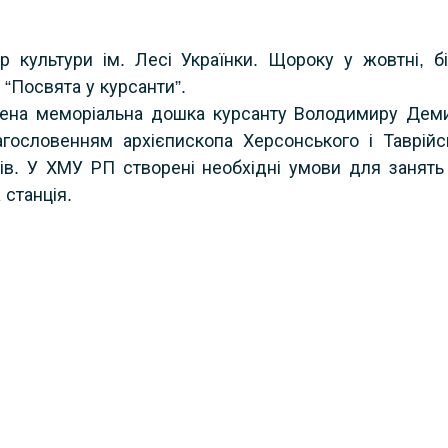
р культури ім. Лесі Українки. Щороку у жовтні, б
“Посвята у курсанти”.
ена меморіальна дошка курсанту Володимиру Демид
агословенням архієпископа Херсонського і Таврійс
ів. У ХМУ РП створені необхідні умови для занять 
 станція.