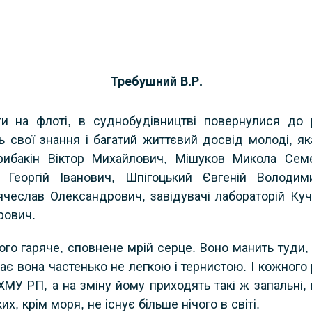
Требушний В.Р.
и на флоті, в суднобудівництві повернулися до 
ь свої знання і багатий життєвий досвід молоді, як
Грибакін Віктор Михайлович, Мішуков Микола Сем
Георгій Іванович, Шпігоцький Євгеній Володим
ячеслав Олександрович, завідувачі лабораторій Куч
рович.
ого гаряче, сповнене мрій серце. Воно манить туди,
ває вона частенько не легкою і тернистою. І кожного
ХМУ РП, а на зміну йому приходять такі ж запальні, 
их, крім моря, не існує більше нічого в світі.