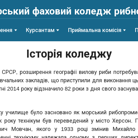
ський фаховий коледж рибн
лення
Курсантам
Приймальна комісія
П
Історія коледжу
 СРСР, розширення географії вилову риби потребува
вчальних закладів, що приступили для виконання ц
ні 2014 року відзначило 82 роки з дня свого заснува
у училище було засновано як морський рибопромисл
ж року технікум був переведений у місто Херсон. 
вич Мовчан, якого у 1933 році змінив Михайло 
ленні технікуму належала одному з перших директо