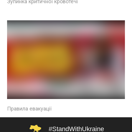
Зупинка критичної кровотечі
Правила евакуації
#StandWithUkraine