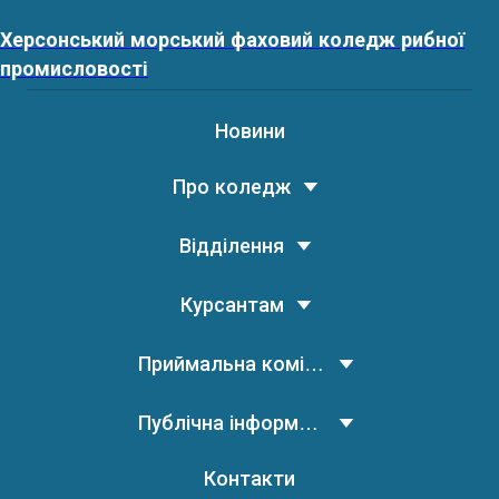
Херсонський морський фаховий коледж рибної
промисловості
Новини
Про коледж
Відділення
Курсантам
Приймальна комісія
Публічна інформація
Контакти