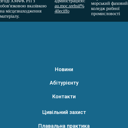
згоді ХМФК РП з
адміністрацією:
морський фаховий
обов'язковою вказівкою
au.moc.srehsif%
коледж рибної
на місцезнаходження
40eciffo
промисловості
матеріалу.
Новини
Абітурієнту
Контакти
Цивільний захист
Плавальна практика