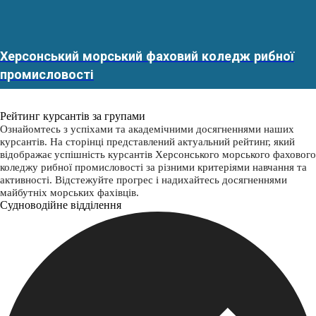
Херсонський морський фаховий коледж рибної
промисловості
Рейтинг курсантів за групами
Ознайомтесь з успіхами та академічними досягненнями наших
курсантів. На сторінці представлений актуальний рейтинг, який
відображає успішність курсантів Херсонського морського фахового
коледжу рибної промисловості за різними критеріями навчання та
активності. Відстежуйте прогрес і надихайтесь досягненнями
майбутніх морських фахівців.
Судноводійне відділення