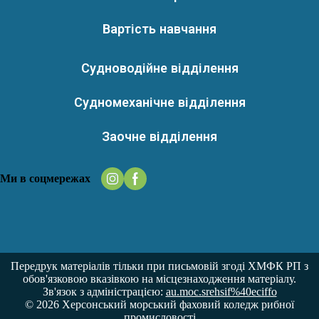
Вартість навчання
Судноводійне відділення
Судномеханічне відділення
Заочне відділення
Ми в соцмережах
Передрук матеріалів тільки при письмовій згоді ХМФК РП з
обов'язковою вказівкою на місцезнаходження матеріалу.
Зв'язок з адміністрацією:
au.moc.srehsif%40eciffo
© 2026 Херсонський морський фаховий коледж рибної
промисловості