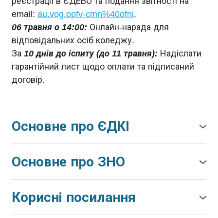
реєстрації в ЄДЕБО та подання звітності на
email:
au.vog.opfv-cmn%40ofni
.
06 травня о 14:00:
Онлайн-нарада для
відповідальних осіб коледжу.
За
10 днів до іспиту (до 11 травня):
Надіслати
гарантійний лист щодо оплати та підписаний
договір.
Основне про ЄДКІ
Єдиний державний кваліфікаційний іспит
(ЄДКІ)
– це стандартизована форма
Основне про ЗНО
здійснення контролю досягнення здобувачем
Наказом Міністерства освіти і науки України
освіти результатів навчання, визначених
від 11 травня № 635
урегулювано проведення
стандартом фахової передвищої або вищої
Корисні посилання
зовнішнього незалежного оцінювання 2020
освіти, та оцінювання таких результатів
●
Міністерство освіти і науки України
року. Відповідно до наказу кожен