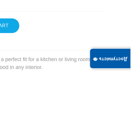
ART
 perfect fit for a kitchen or living room. It is a
Доступність 👁
ood in any interior.