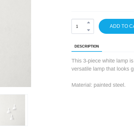
ADD TO C
DESCRIPTION
This 3-piece white lamp is a
versatile lamp that looks g
Material: painted steel.