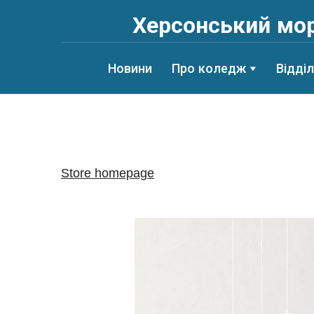
Херсонський мор
Новини
Про коледж
Відді
Store homepage